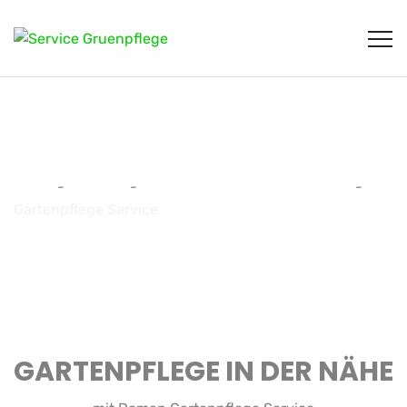
Gartenpflege Service
Home
-
Services
-
Baumschnitt und Baumfällung
-
Gartenpflege Service
GARTENPFLEGE IN DER NÄHE