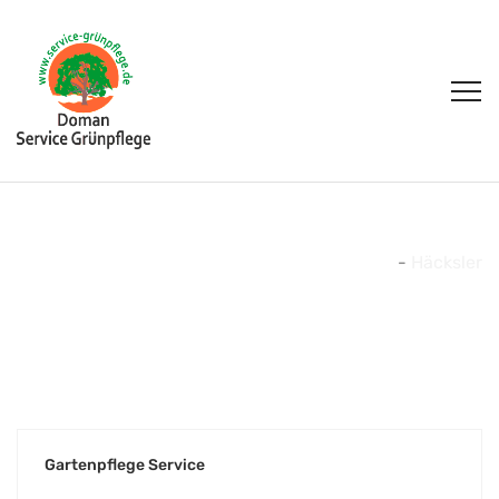
Häcksler
Home
-
Häcksler
Gartenpflege Service